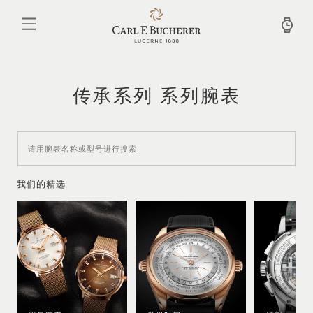
跳
转
到
主
要
内
容
传承系列 系列腕表
我们的精选