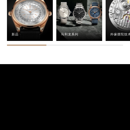
新品
马利龙系列
外缘摆陀技