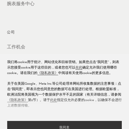
腕表服务中心
公司
工作机会
媒体数据库
我们将cookie用于统计、网站优化和目标营销。如果您点击“我同意”，则表
示您接受cookie用于这些目的，或者您也可以
在此
确定允许我们使用哪些
联络我们
cookie。请在我们的
《隐私政策》
中阅读有关使用cookie的更多信息。
沪ICP备16013004号
关于在美国Google、Meta Inc.等公司处理本网站所收集数据的注意事项：点
击“我同意"，即表示您也同意您的数据可在美国进行处理。根据欧盟标准，
沪公网安备 31010602000438号
欧洲法院将美国视为一个数据保护水平不足的国家（有关详细信息，请参阅
《隐私政策》
第9节）。请于
此处
指定仅允许必要的cookie，以确保不会进行
上述数据传输。
我同意