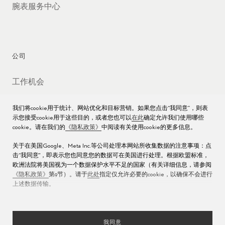
腕表服务中心
公司
工作机会
媒体数据库
我们将cookie用于统计、网站优化和目标营销。如果您点击“我同意”，则表
示您接受cookie用于这些目的，或者您也可以
在此
确定允许我们使用哪些
联络我们
cookie。请在我们的
《隐私政策》
中阅读有关使用cookie的更多信息。
沪ICP备16013004号
关于在美国Google、Meta Inc.等公司处理本网站所收集数据的注意事项：点
击“我同意"，即表示您也同意您的数据可在美国进行处理。根据欧盟标准，
沪公网安备 31010602000438号
欧洲法院将美国视为一个数据保护水平不足的国家（有关详细信息，请参阅
《隐私政策》
第9节）。请于
此处
指定仅允许必要的cookie，以确保不会进行
上述数据传输。
我同意