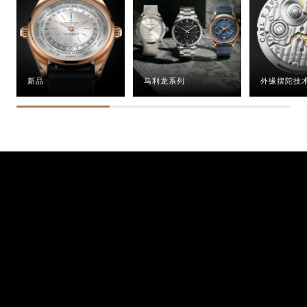
新品
马利龙系列
外缘摆陀技