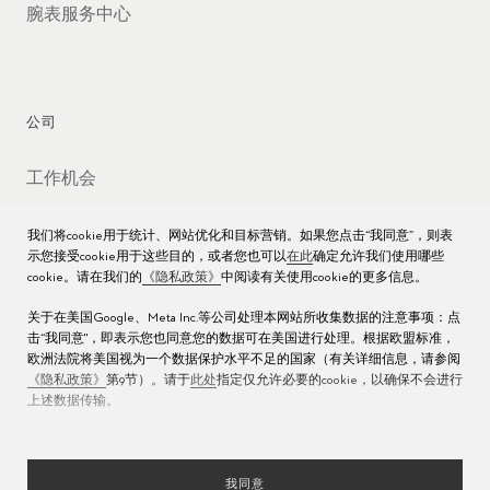
腕表服务中心
公司
工作机会
媒体数据库
我们将cookie用于统计、网站优化和目标营销。如果您点击“我同意”，则表
示您接受cookie用于这些目的，或者您也可以
在此
确定允许我们使用哪些
联络我们
cookie。请在我们的
《隐私政策》
中阅读有关使用cookie的更多信息。
沪ICP备16013004号
关于在美国Google、Meta Inc.等公司处理本网站所收集数据的注意事项：点
击“我同意"，即表示您也同意您的数据可在美国进行处理。根据欧盟标准，
沪公网安备 31010602000438号
欧洲法院将美国视为一个数据保护水平不足的国家（有关详细信息，请参阅
《隐私政策》
第9节）。请于
此处
指定仅允许必要的cookie，以确保不会进行
上述数据传输。
我同意