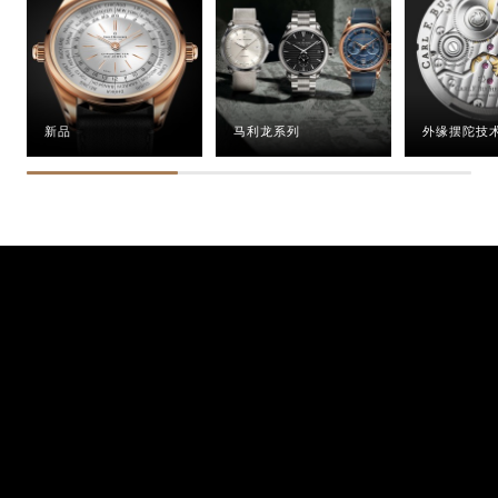
新品
马利龙系列
外缘摆陀技