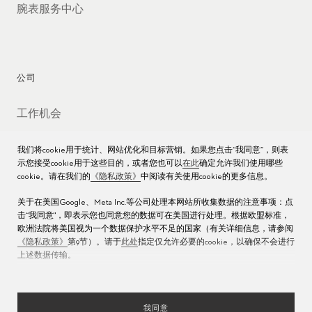
腕表服务中心
公司
工作机会
媒体数据库
我们将cookie用于统计、网站优化和目标营销。如果您点击“我同意”，则表
示您接受cookie用于这些目的，或者您也可以
在此
确定允许我们使用哪些
联络我们
cookie。请在我们的
《隐私政策》
中阅读有关使用cookie的更多信息。
沪ICP备16013004号
关于在美国Google、Meta Inc.等公司处理本网站所收集数据的注意事项：点
击“我同意"，即表示您也同意您的数据可在美国进行处理。根据欧盟标准，
沪公网安备 31010602000438号
欧洲法院将美国视为一个数据保护水平不足的国家（有关详细信息，请参阅
《隐私政策》
第9节）。请于
此处
指定仅允许必要的cookie，以确保不会进行
上述数据传输。
我同意