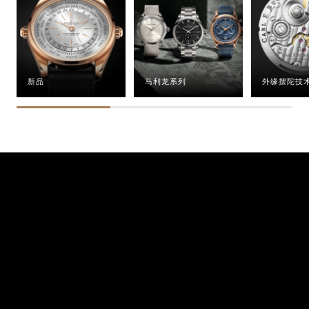
新品
马利龙系列
外缘摆陀技