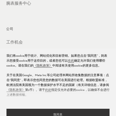
腕表服务中心
公司
工作机会
媒体数据库
我们将cookie用于统计、网站优化和目标营销。如果您点击“我同意”，则表
示您接受cookie用于这些目的，或者您也可以
在此
确定允许我们使用哪些
联络我们
cookie。请在我们的
《隐私政策》
中阅读有关使用cookie的更多信息。
沪ICP备16013004号
关于在美国Google、Meta Inc.等公司处理本网站所收集数据的注意事项：点
击“我同意"，即表示您也同意您的数据可在美国进行处理。根据欧盟标准，
沪公网安备 31010602000438号
欧洲法院将美国视为一个数据保护水平不足的国家（有关详细信息，请参阅
《隐私政策》
第9节）。请于
此处
指定仅允许必要的cookie，以确保不会进行
上述数据传输。
我同意