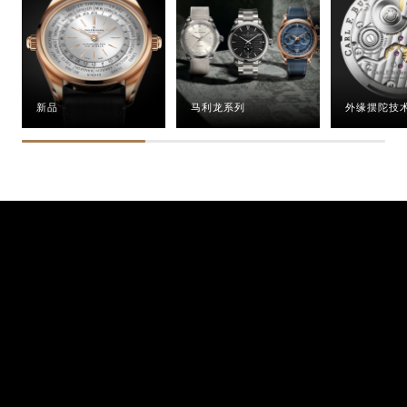
新品
马利龙系列
外缘摆陀技