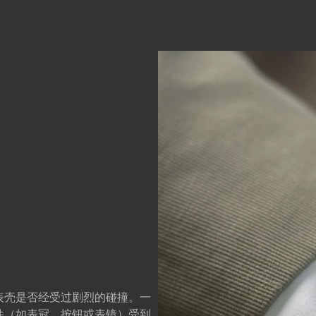
表壳是否经受过剧烈的碰撞。一
件（如表冠、按钮或表镜）受到