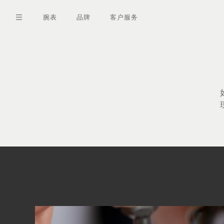
跳
转
腕表
品牌
客户服务
到
主
要
内
容