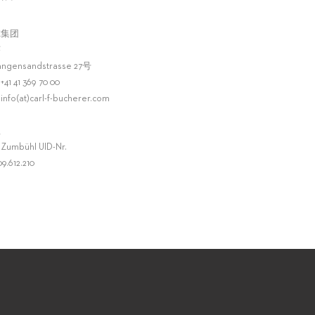
尔集团
莱
angensandstrasse 27
号
：
+41 41 369 70 00
：
info(at)carl-f-bucherer.com
理
 Zumbühl UID-Nr.
9.612.210