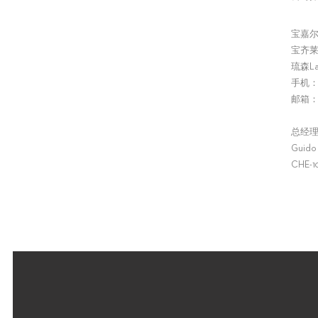
宝嘉
宝齐
琉森
L
手机
邮箱
总经
Guido
CHE-10