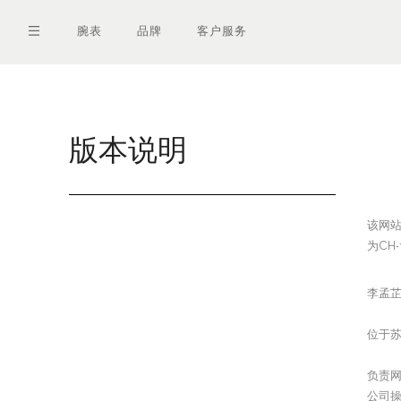
跳
转
腕表
品牌
客户服务
到
主
要
内
容
版本说明
该网站
为CH-1
李孟芷
位于苏黎世
负责网站
公司