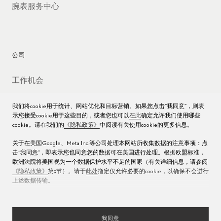
腕表服务中心
公司
工作机会
媒体数据库
我们将cookie用于统计、网站优化和目标营销。如果您点击“我同意”，则表
示您接受cookie用于这些目的，或者您也可以
在此
确定允许我们使用哪些
联络我们
cookie。请在我们的
《隐私政策》
中阅读有关使用cookie的更多信息。
沪ICP备16013004号
关于在美国Google、Meta Inc.等公司处理本网站所收集数据的注意事项：点
击“我同意"，即表示您也同意您的数据可在美国进行处理。根据欧盟标准，
沪公网安备 31010602000438号
欧洲法院将美国视为一个数据保护水平不足的国家（有关详细信息，请参阅
《隐私政策》
第9节）。请于
此处
指定仅允许必要的cookie，以确保不会进行
上述数据传输。
我同意