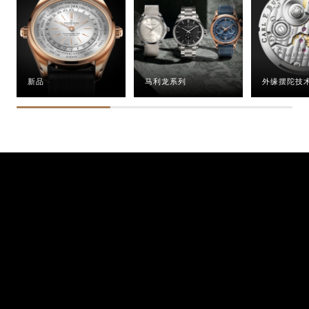
新品
马利龙系列
外缘摆陀技