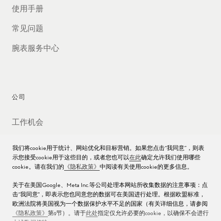
使用手册
常见问题
腕表服务中心
公司
工作机会
媒体数据库
我们将cookie用于统计、网站优化和目标营销。如果您点击“我同意”，则表
示您接受cookie用于这些目的，或者您也可以
在此
确定允许我们使用哪些
联络我们
cookie。请在我们的
《隐私政策》
中阅读有关使用cookie的更多信息。
沪ICP备16013004号
关于在美国Google、Meta Inc.等公司处理本网站所收集数据的注意事项：点
击“我同意"，即表示您也同意您的数据可在美国进行处理。根据欧盟标准，
沪公网安备 31010602000438号
欧洲法院将美国视为一个数据保护水平不足的国家（有关详细信息，请参阅
《隐私政策》
第9节）。请于
此处
指定仅允许必要的cookie，以确保不会进行