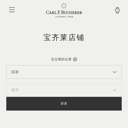
跳
转
到
主
要
内
容
宝齐莱店铺
定位我的位置
国家
城市
搜索