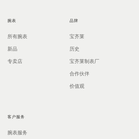
诗兰黛
（ELC）工
作了15年，将
腕表
品牌
与我们分享
她富有远见
所有腕表
宝齐莱
的战略领导
力以及个人
新品
历史
积极参与女
专卖店
宝齐莱制表厂
性赋权的鼓
舞人心的见
合作伙伴
解。敬请收
听本期节
价值观
目。
客户服务
腕表服务