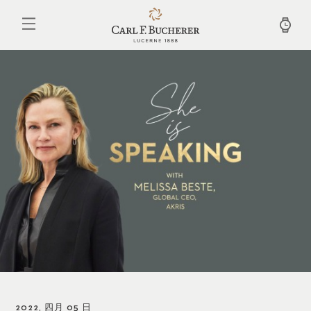
跳
转
到
主
要
内
容
2022, 四月 05 日