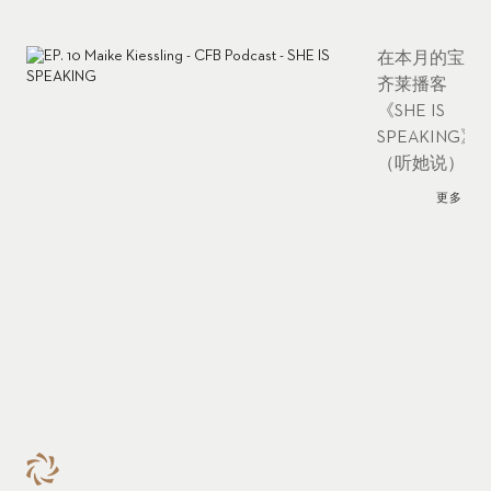
在本月的宝
齐莱播客
《SHE IS
SPEAKING》
（听她说）
中，我们一
更多
起来认识雅
诗兰黛瑞士
公司总经
理、被商界
女性组织
Women in
Business提名
为2021年瑞
士年度女性
的迈科·基斯
林。她在雅