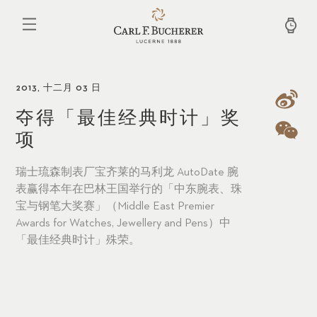
跳
转
到
主
要
内
容
2013, 十二月 03 日
夺得「最佳经典时计」奖
项
瑞士琉森制表厂宝齐莱的马利龙 AutoDate 腕
表赢得本年在巴林王国举行的「中东腕表、珠
宝与钢笔大奖赛」（Middle East Premier
Awards for Watches, Jewellery and Pens）中
「最佳经典时计」殊荣。