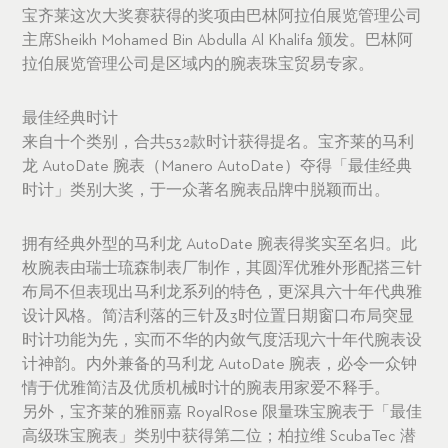
宝齐莱这次大奖赛获得的奖项由巴林阿拉伯展览管理公司
主席Sheikh Mohamed Bin Abdulla Al Khalifa 颁发。巴林阿
拉伯展览管理公司是区域内的腕表珠宝贸易专家。
最佳经典时计
来自十个类别，合共532款时计获得提名。宝齐莱的马利
龙 AutoDate 腕表（Manero AutoDate）夺得「最佳经典
时计」类别大奖，于一众著名腕表品牌中脱颖而出。
拥有经典外型的马利龙 AutoDate 腕表得奖实至名归。此
枚腕表由瑞士琉森制表厂制作，其圆浑优雅外形配搭三针
布局不但表现出马利龙系列的特色，更深具六十年代典雅
设计风格。简洁利落的三针及3时位置日期窗口布局突显
时计功能为先，实而不华的内敛气度活现六十年代腕表设
计神韵。内外兼备的马利龙 AutoDate 腕表，必令一众钟
情于优雅简洁及优质机械时计的腕表用家爱不释手。
另外，宝齐莱的雅丽嘉 RoyalRose 限量珠宝腕表于「最佳
高级珠宝腕表」类别中获得第二位；柏拉维 ScubaTec 潜