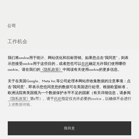
公司
工作机会
媒体数据库
我们将cookie用于统计、网站优化和目标营销。如果您点击“我同意”，则表
示您接受cookie用于这些目的，或者您也可以
在此
确定允许我们使用哪些
联络我们
cookie。请在我们的
《隐私政策》
中阅读有关使用cookie的更多信息。
沪ICP备16013004号
关于在美国Google、Meta Inc.等公司处理本网站所收集数据的注意事项：点
击“我同意"，即表示您也同意您的数据可在美国进行处理。根据欧盟标准，
沪公网安备 31010602000438号
欧洲法院将美国视为一个数据保护水平不足的国家（有关详细信息，请参阅
《隐私政策》
第9节）。请于
此处
指定仅允许必要的cookie，以确保不会进行
上述数据传输。
我同意