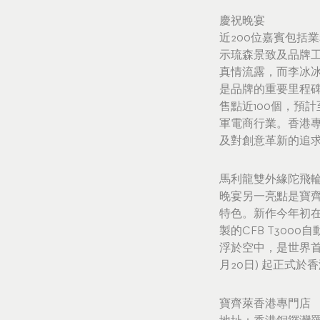
慶祝晚宴
近200位嘉賓包括
示琉森景致及品牌工藝
真情流露，而李冰冰細
是品牌的重要里程碑
售點近100個，預
軍電商行業。香港
及對創意革新的追
馬利龍雙外緣陀飛
晚宴另一亮點是寶
特色。新作今年初
製的CFB T30
浮於空中，是世界首
月20日) 起正式於
寶齊萊香港專門店