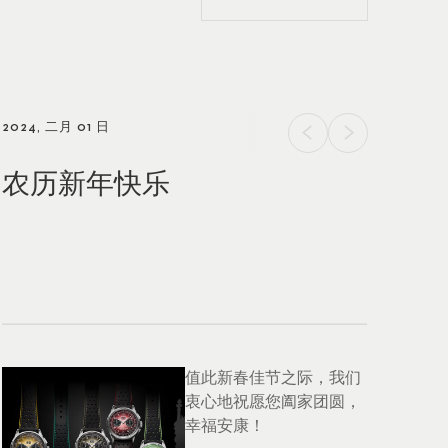
2024, 二月 01 日
农历新年快乐
值此新春佳节之际，我们
衷心地祝愿您阖家团圆，
幸福安康！