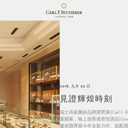
2018, 九月 20 日
見證輝煌時刻
瑞士高級腕錶品牌寶齊萊(Carl F. 
重開幕，晚上假香港君悅酒店(Grand H
慶祝寶齊萊今年全新力作、裝配