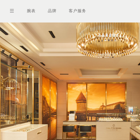
跳
转
腕表
品牌
客户服务
到
主
要
内
容