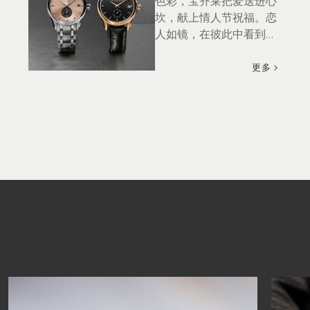
色彩，宝齐莱把爱送进心
坎，献上情人节祝福。恋
人如镜，在彼此中看到灵
魂深处的相似点，构成完
美的结合。马利龙外缘动
更多
力腕表，多种色彩、表壳
和表带，成双成对，诠释
爱情中的清澈与坚毅。