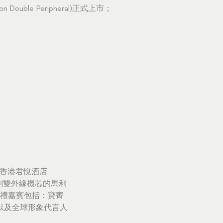
n Double Peripheral)正式上市；
上假香港君悅酒店
界首創雙外緣機芯的馬利
開幕禮主禮嘉賓包括：寶齊
eri以及全球形象代言人