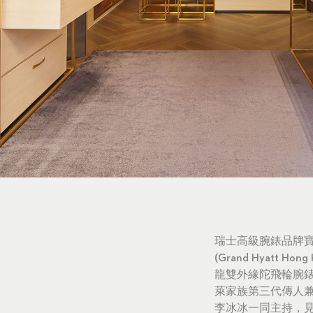
瑞士高級腕錶品牌寶齊
(Grand Hyat
龍雙外緣陀飛輪腕錶(Ma
萊家族第三代傳人兼董事
李冰冰一同主持，