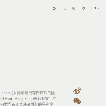
CN
Bucherer)香港銅鑼灣專門店昨日隆
yatt Hong Kong)舉行晚宴，並
堪稱世界首創雙外緣機芯的馬利龍