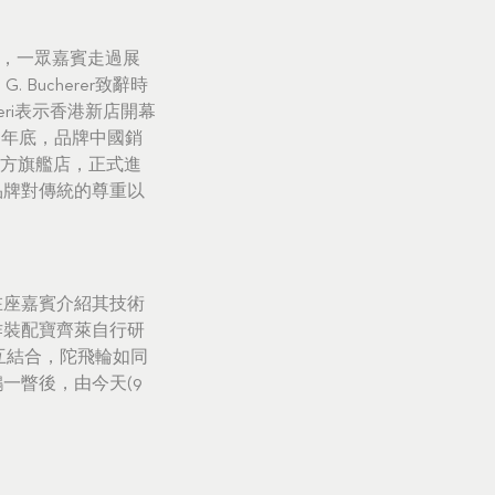
宴，一眾嘉賓走過展
Bucherer致辭時
eri表示香港新店開幕
7年底，品牌中國銷
官方旗艦店，正式進
品牌對傳統的尊重以
在座嘉賓介紹其技術
作裝配寶齊萊自行研
相互結合，陀飛輪如同
一瞥後，由今天(9