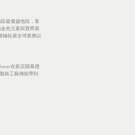
物區最優越地段，客
的金色元素與寶齊萊
積極拓展全球業務以
ucherer在新店開幕禮
的製錶工藝傳統帶到