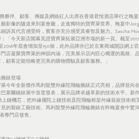
業務夥伴、顧客、傳媒及網絡紅人出席在香港君悅酒店舉行之晚
影像的隧道來到宴會廳，走進獨特的寶齊萊世界。晚宴中Jorg G. 
訴其代言感受時，賓客亦充分感受其睿智及魅力。Sascha Mo
：「今天新店開幕見證寶齊萊拓展亞洲市場的新一頁。截至201
計至2018年底會增加至150個，此外品牌亦已於京東商城開設網上
專門店凝聚寶齊萊的神韻內涵，完美展示店內匠心獨運的風格、
求，顧客定能領略更完美的購物體驗及顧客服務。」
輪腕錶登場
齊萊今年全新傑作馬利龍雙外緣陀飛輪腕錶正式亮相，品牌並向
在巴塞爾鐘錶展中首度發表，展示品牌卓越革新的技術水平。新
00自動上鏈機芯，把外緣擺陀上鏈技術及陀飛輪框架外緣裝嵌技術
見的製錶工藝技術。馬利龍雙外緣陀飛輪腕錶在昨晚宴會中驚鴻
香港專門店發售。