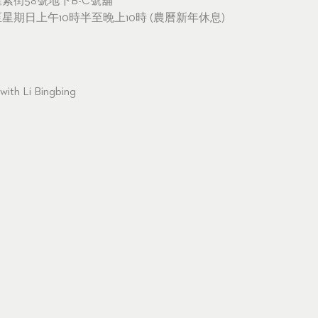
素街58號地下B-C號舖
期日上午10時半至晚上10時 (農曆新年休息)