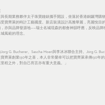
店
萊與長期業務夥伴太子珠寶鐘錶攜手開設，坐落於香港銅鑼灣購
感受寶齊萊的時計工藝國度。新店裝潢設計高雅華麗，亮麗悅目
扣，亦與品牌發源地——瑞士名城琉森的都會神韻呼應，反映品牌
名城風範的理念。
 G. Bucherer、Sascha Moeri與李冰冰聯合主持。Jörg G. B
寶齊萊創業130年之喜，本人非常榮幸可以把寶齊萊承傳130年
展里程之外，對自己而言亦有重大意義。」