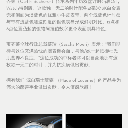
齐莱（Carl F. Bucherer）传承系列年历双盘计时码表Only
Watch特别版。这款独一无二的时计配备41毫米18K白金表
壳和侧面为淡蓝色的优雅小牛皮表带。两个浅蓝色计时盘
与带有浅蓝色测速刻度的银色表盘形成鲜明对比。12点和
6点位置凸起的镀铬阿拉伯数字更令表面别具特色。
宝齐莱全球行政总裁慕瑞（Sascha Moeri）表示：“我们期
待与这位充满热忱的腕表迷会面，与他/她一起抵御杜氏
肌营养不良症。”这位成功的中标者将可以自豪地拥有这
枚独一无二的时计，并为抗疾病做出贡献。
拥有我们“源自瑞士琉森”（Made of Lucerne）的产品并为
伟大的慈善事业做出贡献，令人倍感欣慰！