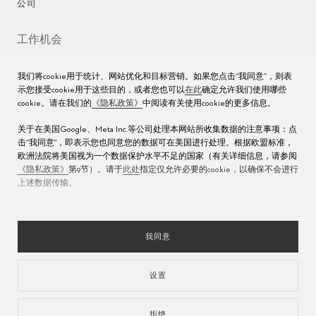
公司
工作机会
媒体数据库
我们将cookie用于统计、网站优化和目标营销。如果您点击“我同意”，则表
示您接受cookie用于这些目的，或者您也可以
在此
确定允许我们使用哪些
联络我们
cookie。请在我们的
《隐私政策》
中阅读有关使用cookie的更多信息。
沪ICP备16013004号
关于在美国Google、Meta Inc.等公司处理本网站所收集数据的注意事项：点
击“我同意"，即表示您也同意您的数据可在美国进行处理。根据欧盟标准，
沪公网安备 31010602000438号
欧洲法院将美国视为一个数据保护水平不足的国家（有关详细信息，请参阅
《隐私政策》
第9节）。请于
此处
指定仅允许必要的cookie，以确保不会进行
上述数据传输。
我同意
设置
语言
拒绝