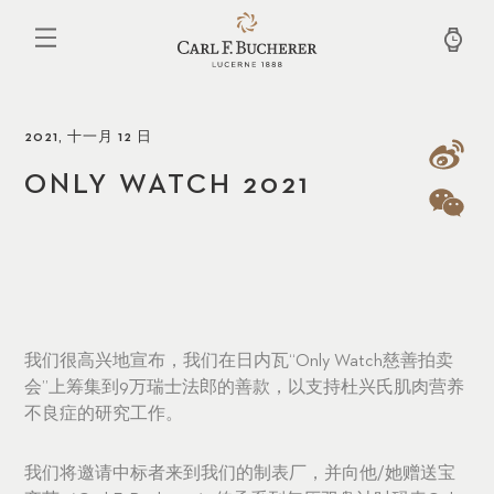
跳
转
到
主
要
内
容
2021, 十一月 12 日
ONLY WATCH 2021
我们很高兴地宣布，我们在日内瓦“Only Watch慈善拍卖
会”上筹集到9万瑞士法郎的善款，以支持杜兴氏肌肉营养
不良症的研究工作。
我们将邀请中标者来到我们的制表厂，并向他/她赠送宝