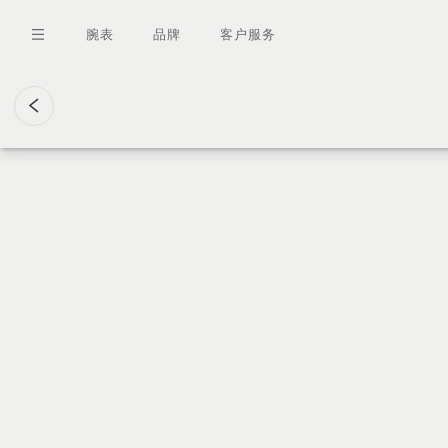
跳
转
腕表
品牌
客户服务
到
主
要
内
容