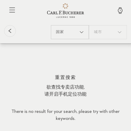
跳
转
到
主
要
内
国家
城市
容
重置搜索
欲查找专卖店功能,
请开启手机定位功能
There is no result for your search, please try with other
keywords.