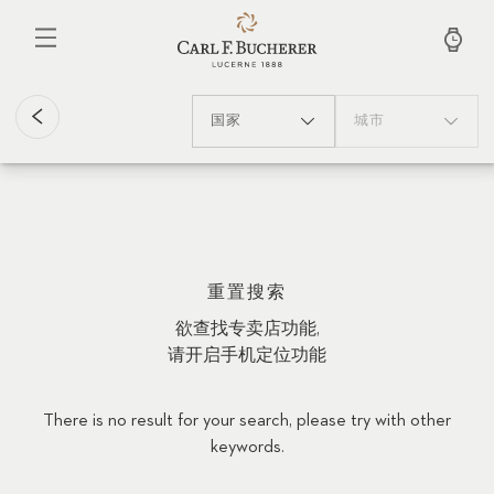
跳
转
到
主
要
内
国家
城市
容
重置搜索
欲查找专卖店功能,
请开启手机定位功能
There is no result for your search, please try with other
keywords.