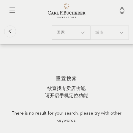
跳
转
到
主
要
内
国家
城市
容
重置搜索
欲查找专卖店功能,
请开启手机定位功能
There is no result for your search, please try with other
keywords.