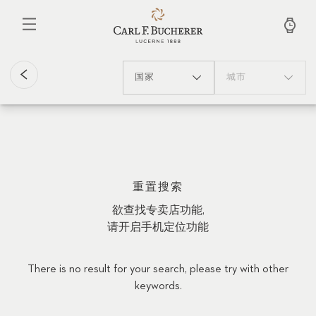
跳
转
到
主
要
内
国家
城市
容
重置搜索
欲查找专卖店功能,
请开启手机定位功能
There is no result for your search, please try with other
keywords.