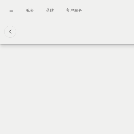
跳
转
腕表
品牌
客户服务
到
主
要
内
容