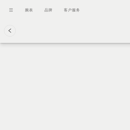
跳
转
腕表
品牌
客户服务
到
主
要
内
容