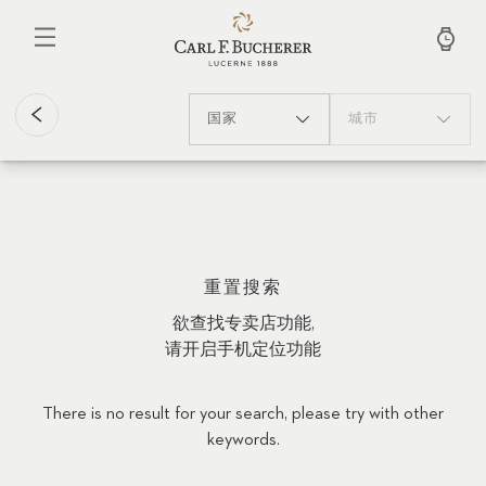
跳
转
到
主
要
内
国家
城市
容
重置搜索
欲查找专卖店功能,
请开启手机定位功能
There is no result for your search, please try with other
keywords.