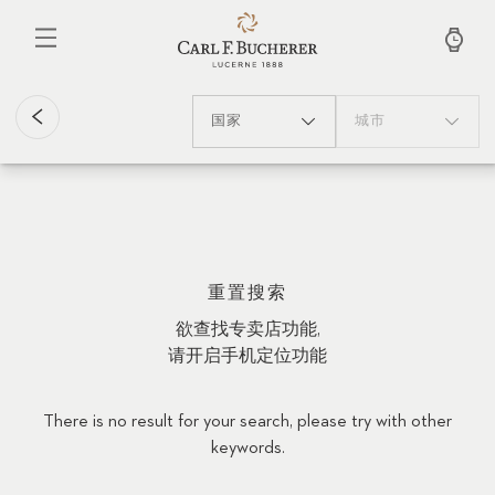
跳
转
到
主
要
内
国家
城市
容
重置搜索
欲查找专卖店功能,
请开启手机定位功能
There is no result for your search, please try with other
keywords.