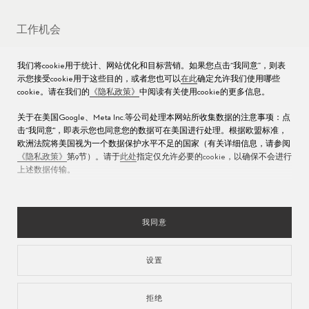
工作机会
媒体数据库
我们将cookie用于统计、网站优化和目标营销。如果您点击“我同意”，则表
示您接受cookie用于这些目的，或者您也可以
在此
确定允许我们使用哪些
联络我们
cookie。请在我们的
《隐私政策》
中阅读有关使用cookie的更多信息。
沪ICP备16013004号
关于在美国Google、Meta Inc.等公司处理本网站所收集数据的注意事项：点
击“我同意"，即表示您也同意您的数据可在美国进行处理。根据欧盟标准，
沪公网安备 31010602000438号
欧洲法院将美国视为一个数据保护水平不足的国家（有关详细信息，请参阅
《隐私政策》
第9节）。请于
此处
指定仅允许必要的cookie，以确保不会进行
上述数据传输。
我同意
设置
语言
拒绝
隐私声明
使用条款
版本说明
负责任的采购
管理COOKIES