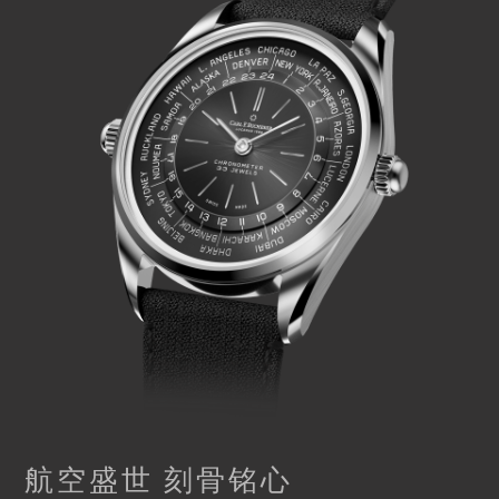
航空盛世 刻骨铭心