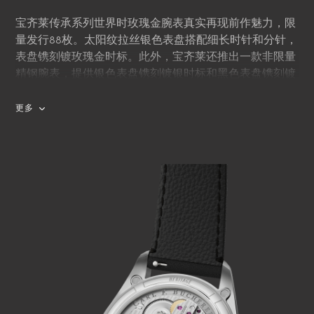
宝齐莱传承系列世界时玫瑰金腕表真实再现前作魅力，限
量发行88枚。太阳纹拉丝银色表盘搭配细长时针和分针，
表盘镌刻镀玫瑰金时标。此外，宝齐莱还推出一款非限量
精钢腕表，提供银色表盘镌刻镀银时标和黑色表盘镌刻镀
铑时标两种版本。
更多
在表盘中央，“CHRONOMETER”（瑞士官方天文台认
证）和“33 JEWELS”（33颗宝石）字样替代了之前的
“WATERPROOF”（防水）和“17 JEWELS”（17颗宝石）字
样，不仅暗示了新款机芯的权威认证，亦反映了自1950年
代起已成为标配的防水功能。
经过重新设计的两个表冠更加符合人体工学要求：一个用
于机芯上链和时间调整，另一个则用于操控时区复杂功
能。表盘外圈上的城市名称均为现今全球主要商业中心，
字体仍保留了前作风格。