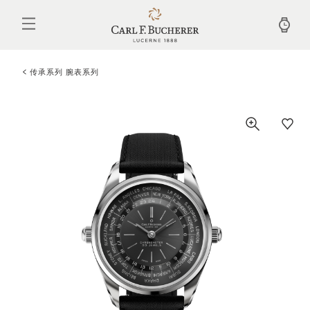
跳
转
到
主
要
内
传承系列 腕表系列
容