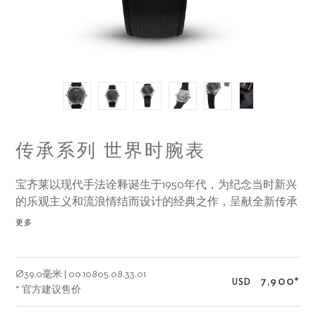
传承系列 世界时腕表
宝齐莱以现代手法诠释诞生于1950年代，为纪念当时新兴
的乐观主义和流浪情结而设计的经典之作，呈献全新传承
系列世界时腕表。在保留前作风格的基础上，全新世界时
更多
作品经由改良的精巧设计，并搭载外缘技术自制机芯，9
点钟位置设置第二时区操纵表冠，重现独特的表壳复杂功
能。
Ø
39.0毫米
|
00.10805.08.33.01
7,900
*
USD
* 官方建议售价