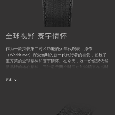
全球视野 寰宇情怀
作为一款搭载第二时区功能的50年代腕表，原作
（Worldtimer）深受当时的新一代旅行者的喜爱，彰显了
宝齐莱的全球精神和寰宇情怀。在今天，这一价值观依然
是品牌的核心精神。同时显示两个时区功能的腕表在当时
可谓全新技术，不仅体现了制表师的精湛技艺，还展现了
宝齐莱腕表设计师“探索时间”的心路历程。腕表采用创新
更多
表壳设计，在9点钟位置设计了第二时区调节表冠。转动
表冠即驱动城市圈，显示第二时区时间。