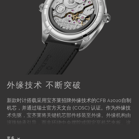
外缘技术 不断突破
新款时计搭载采用宝齐莱招牌外缘技术的CFB A2020自制
机芯，并通过瑞士官方天文台 (COSC) 认证。作为外缘技
术先驱，宝齐莱将关键机芯部件移装至外缘。外缘机构由
滚珠轴承引导，而非环绕中央摆陀或固定至机芯夹板。这
一引人注目的创新技术不仅体现了宝齐莱的精湛技术，还
带来多重益处。透过蓝宝石水晶玻璃表底盖可欣赏纤薄机
更多