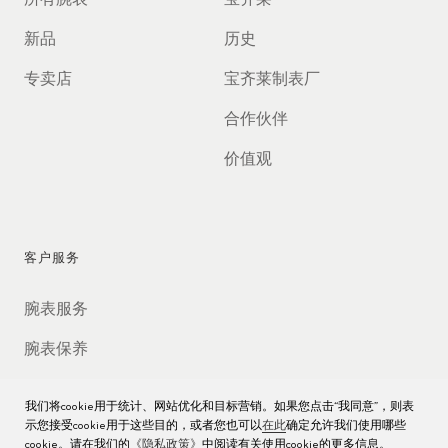
所有腕表
宝齐莱
新品
历史
专卖店
宝齐莱制表厂
合作伙伴
价值观
客户服务
腕表服务
腕表保养
使用手册
我们将cookie用于统计、网站优化和目标营销。如果您点击“我同意”，则表
示您接受cookie用于这些目的，或者您也可以
在此
确定允许我们使用哪些
常见问题
cookie。请在我们的
《隐私政策》
中阅读有关使用cookie的更多信息。