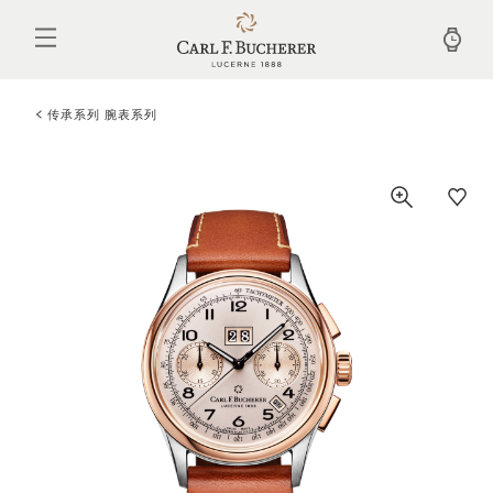
跳
转
到
主
要
内
传承系列 腕表系列
容