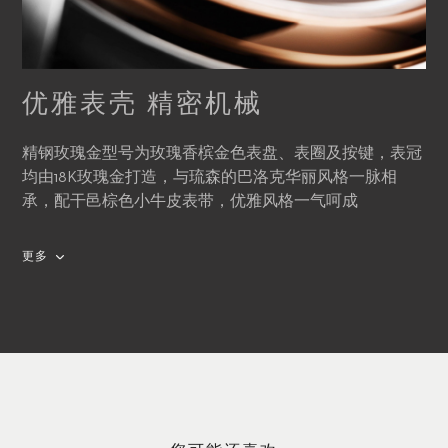
优雅表壳 精密机械
精钢玫瑰金型号为玫瑰香槟金色表盘、表圈及按键，表冠
均由18K玫瑰金打造，与琉森的巴洛克华丽风格一脉相
承，配干邑棕色小牛皮表带，优雅风格一气呵成
更多