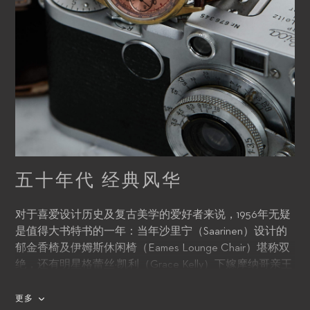
五十年代 经典风华
对于喜爱设计历史及复古美学的爱好者来说，1956年无疑
是值得大书特书的一年：当年沙里宁（Saarinen）设计的
郁金香椅及伊姆斯休闲椅（Eames Lounge Chair）堪称双
绝，还有明星格蕾丝·凯利（Grace Kelly）下嫁摩纳哥亲王
时穿的婚纱，以及猫王（Elvis Presley）第一首登上流行榜
首的歌曲都成为五十年代欧美流行文化的重要象征。
更多