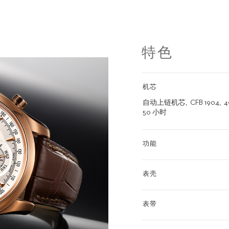
特色
机芯
自动上链机芯
CFB 1904
50 小时
功能
表壳
表带