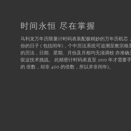
时间永恒 尽在掌握
马利龙万年历限量计时码表装配极精妙的万年历机芯，
份的日子 ( 包括闰年)，个中历法系统可追溯至教宗格里高 里 (
的历法，日期、星期、月份及月相均无须调校 亦准确
驭这技术挑战。 此精密计时码表直至 2100 年才需要手动调
的 倍数，却非 400 的倍数，所以并非闰年)。