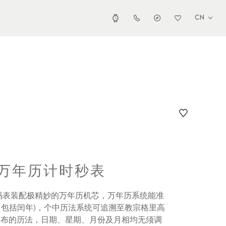
CN
 万年历计时秒表
码表装配极精妙的万年历机芯，万年历系统能准
( 包括闰年)，个中历法系统可追溯至教宗格里高
5 年) 所颁布的历法，日期、星期、月份及月相均无须调