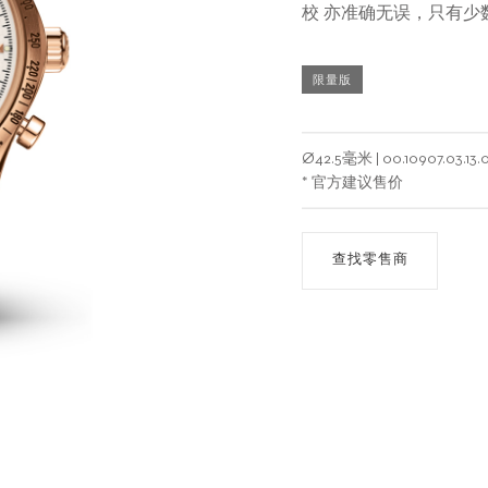
校 亦准确无误，只有
限量版
Ø
42.5毫米
|
00.10907.03.13.
* 官方建议售价
查找零售商