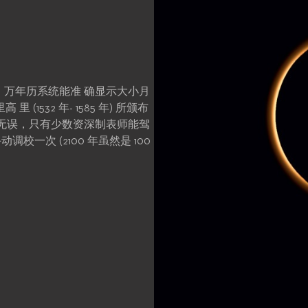
万年历系统能准 确显示大小月
1532 年- 1585 年) 所颁布
无误，只有少数资深制表师能驾
校一次 (2100 年虽然是 100