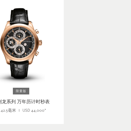
限量版
利龙系列 万年历计时秒表
42.5毫米
USD
44,000
*