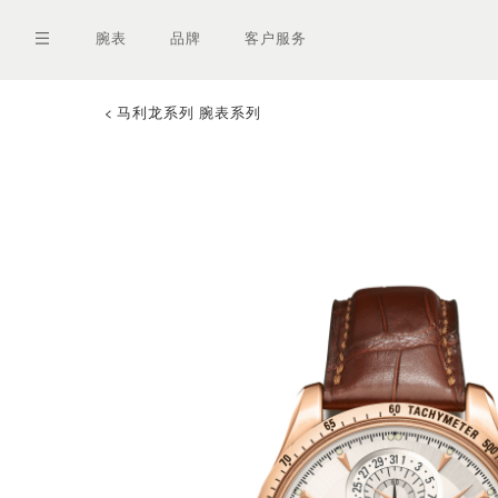
跳
转
腕表
品牌
客户服务
到
主
要
内
马利龙系列 腕表系列
容