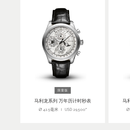
限量版
马利龙系列 万年历计时秒表
马
Ø
42.5毫米
USD
29,500
*
Ø