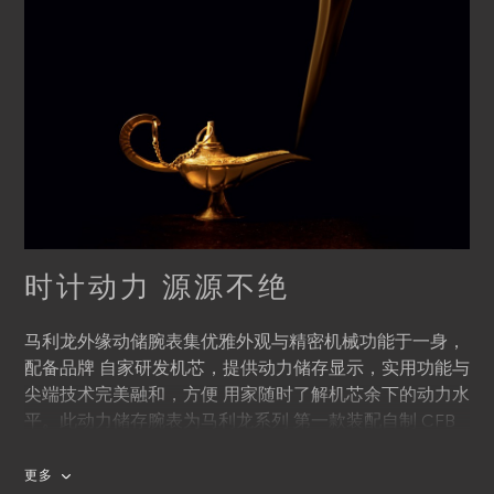
时计动力 源源不绝
马利龙外缘动储腕表集优雅外观与精密机械功能于一身，
配备品牌 自家研发机芯，提供动力储存显示，实用功能与
尖端技术完美融和，方便 用家随时了解机芯余下的动力水
平。此动力储存腕表为马利龙系列 第一款装配自制 CFB
A1011 自动上链机芯的表款，让传统高雅设计与最 创新的
时计技术完美结合。
更多