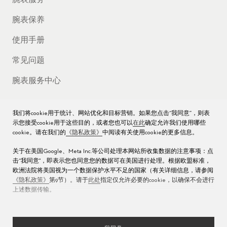
腕表服务
腕表保养
使用手册
常见问题
腕表服务中心
我们将cookie用于统计、网站优化和目标营销。如果您点击“我同意”，则表
示您接受cookie用于这些目的，或者您也可以
在此
确定允许我们使用哪些
公司
cookie。请在我们的
《隐私政策》
中阅读有关使用cookie的更多信息。
关于在美国Google、Meta Inc.等公司处理本网站所收集数据的注意事项：点
工作机会
击“我同意"，即表示您也同意您的数据可在美国进行处理。根据欧盟标准，
欧洲法院将美国视为一个数据保护水平不足的国家（有关详细信息，请参阅
媒体数据库
《隐私政策》
第9节）。请于
此处
指定仅允许必要的cookie，以确保不会进行
上述数据传输。
联络我们
沪ICP备16013004号