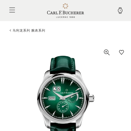
跳
转
到
主
要
内
马利龙系列 腕表系列
容