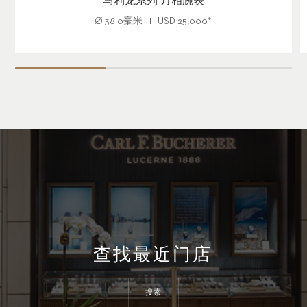
马利龙系列 月相腕表
Ø
38.0毫米
USD
25,000
*
查找最近门店
搜索