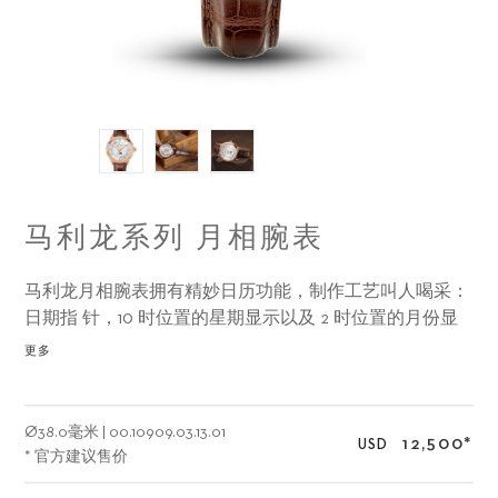
马利龙系列 月相腕表
马利龙月相腕表拥有精妙日历功能，制作工艺叫人喝采：
日期指 针，10 时位置的星期显示以及 2 时位置的月份显
示各司其职。
更多
Ø
38.0毫米
|
00.10909.03.13.01
12,500
*
USD
* 官方建议售价