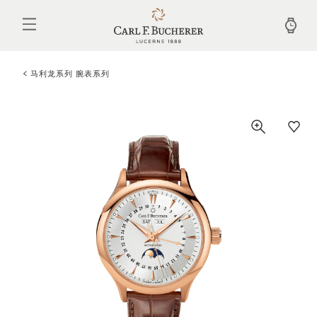
跳
转
到
主
要
内
马利龙系列 腕表系列
容