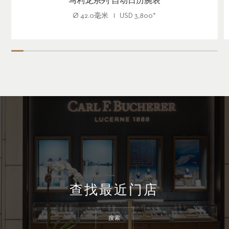
马利龙系列 自动日历腕表
Ø
42.0毫米
USD
3,800
*
查找最近门店
搜索