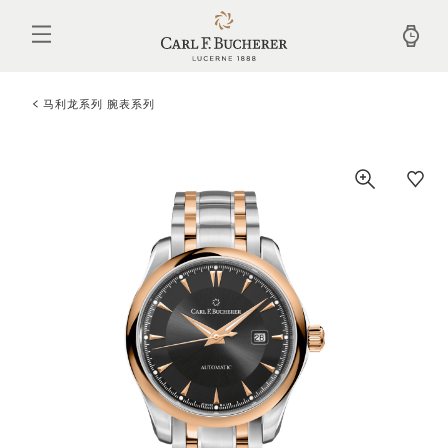
跳
转
到
主
要
内
马利龙系列 腕表系列
容