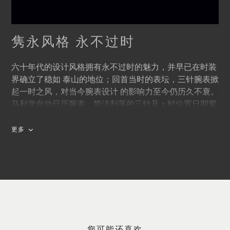
隽永风格 永不过时
六十年代的设计风格拥有永不过时的魅力，并早已在时装
界确立了稳如 泰山的地位；回首当时的表坛，三针腕表掀
起一时之风，对当今腕表设计 的影响力至今仍历久不衰。
马利龙自动日历腕表，简洁利落的三针及 3 时位置日期窗
口布局突显时 计功能为先，实而不华的内敛气度活现六十
年代腕表设计神韵。 此腕表是简洁典雅的精密时计。
更多