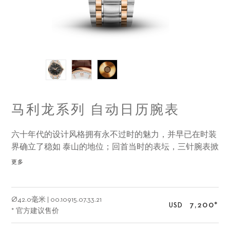
马利龙系列 自动日历腕表
六十年代的设计风格拥有永不过时的魅力，并早已在时装
界确立了稳如 泰山的地位；回首当时的表坛，三针腕表掀
起一时之风，对当今腕表设计 的影响力至今仍历久不衰。
更多
Ø
42.0毫米
|
00.10915.07.33.21
7,200
*
USD
* 官方建议售价