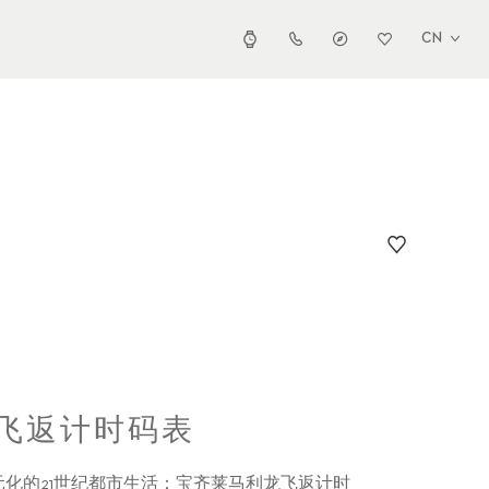
CN
 飞返计时码表
化的21世纪都市生活：宝齐莱马利龙飞返计时