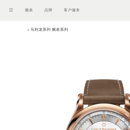
跳
转
腕表
品牌
客户服务
到
主
要
内
马利龙系列 腕表系列
容