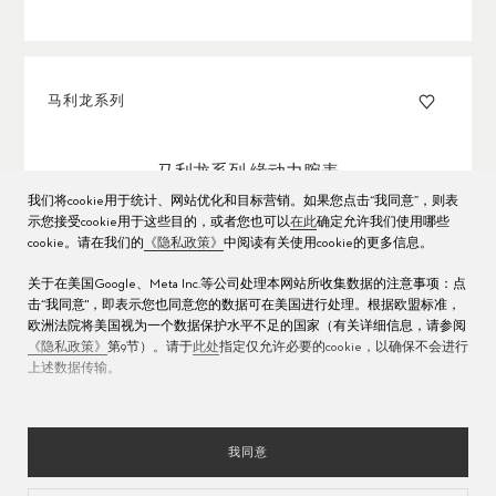
马利龙系列
马利龙系列 缘动力腕表
我们将cookie用于统计、网站优化和目标营销。如果您点击“我同意”，则表
Ø
40mm
USD 8,400
示您接受cookie用于这些目的，或者您也可以
在此
确定允许我们使用哪些
cookie。请在我们的
《隐私政策》
中阅读有关使用cookie的更多信息。
关于在美国Google、Meta Inc.等公司处理本网站所收集数据的注意事项：点
击“我同意"，即表示您也同意您的数据可在美国进行处理。根据欧盟标准，
马利龙系列
欧洲法院将美国视为一个数据保护水平不足的国家（有关详细信息，请参阅
《隐私政策》
第9节）。请于
此处
指定仅允许必要的cookie，以确保不会进行
上述数据传输。
马利龙系列 缘动力腕表
Ø
40mm
USD 7,900
我同意