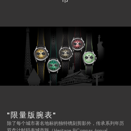
"限量版腕表"
除了每个城市著名地标的独特镌刻剪影外，传承系列年历
双盘计时码表城市版（Heritage BiCompax Annual