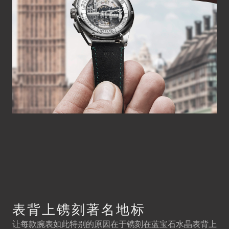
表背上镌刻著名地标
让每款腕表如此特别的原因在于镌刻在蓝宝石水晶表背上