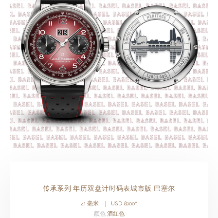
传承系列 年历双盘计时码表城市版 巴塞尔
41 毫米
USD
8,100
*
颜色
酒红色