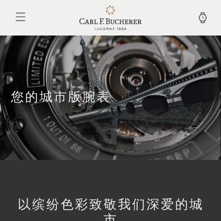
跳
转
到
主
要
内
容
您的城市版腕表
以缤纷色彩致敬我们深爱的城
市