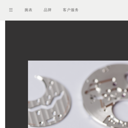
跳
转
腕表
品牌
客户服务
到
主
要
内
容