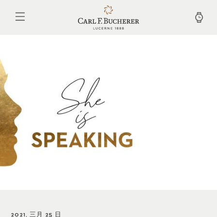
跳
转
到
主
要
内
容
2021, 三月 25 日