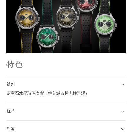
特色
镌刻
蓝宝石水晶玻璃表背（镌刻城市标志性景观）
机芯
功能