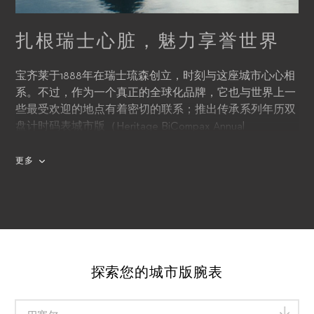
扎根瑞士心脏，魅力享誉世界
宝齐莱于1888年在瑞士琉森创立，时刻与这座城市心心相
系。不过，作为一个真正的全球化品牌，它也与世界上一
些最受欢迎的地点有着密切的联系；推出传承系列年历双
盘计时码表城市版（Heritage BiCompax Annual
Hometown Edition），正是品牌向琉森和它引以为傲的十
六个城市的致敬。
更多
探索您的城市版腕表