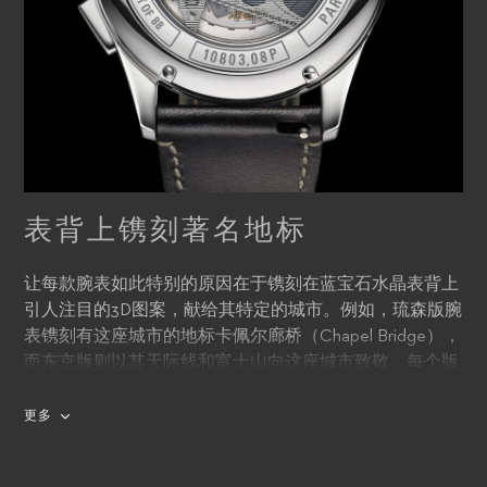
表背上镌刻著名地标
让每款腕表如此特别的原因在于镌刻在蓝宝石水晶表背上
引人注目的3D图案，献给其特定的城市。例如，琉森版腕
表镌刻有这座城市的地标卡佩尔廊桥（Chapel Bridge），
而东京版则以其天际线和富士山向这座城市致敬。每个版
本的特色都在于其独一无二的水晶表背，镌刻有各城市标
志性和高辨识度的名胜古迹。
更多