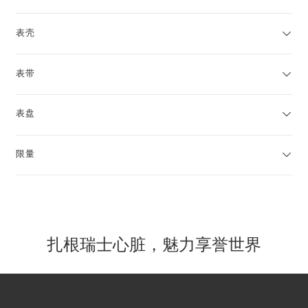
表壳
表带
表盘
限量
扎根瑞士心脏，魅力享誉世界