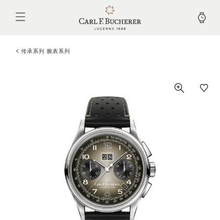
跳
转
到
主
要
内
传承系列 腕表系列
容