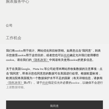
腕表服务中心
公司
工作机会
媒体数据库
我们将cookie用于统计、网站优化和目标营销。如果您点击“我同意”，则表
示您接受cookie用于这些目的，或者您也可以
在此
确定允许我们使用哪些
联络我们
cookie。请在我们的
《隐私政策》
中阅读有关使用cookie的更多信息。
沪ICP备16013004号
关于在美国Google、Meta Inc.等公司处理本网站所收集数据的注意事项：点
击“我同意"，即表示您也同意您的数据可在美国进行处理。根据欧盟标准，
沪公网安备 31010602000438号
欧洲法院将美国视为一个数据保护水平不足的国家（有关详细信息，请参阅
《隐私政策》
第9节）。请于
此处
指定仅允许必要的cookie，以确保不会进行
上述数据传输。
我同意