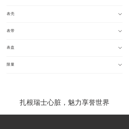
表壳
表带
表盘
限量
扎根瑞士心脏，魅力享誉世界