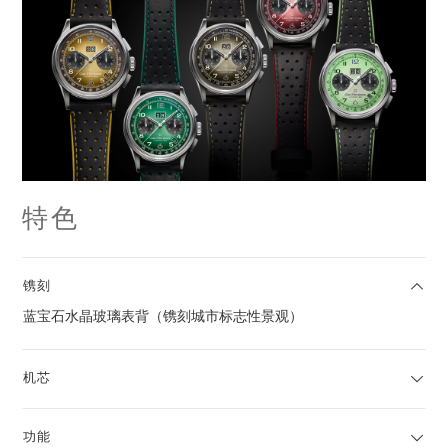
特色
镌刻
蓝宝石水晶玻璃表背（镌刻城市标志性景观）
机芯
功能