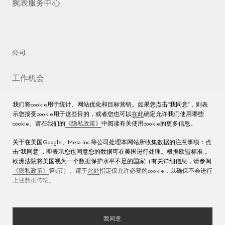
腕表服务中心
公司
工作机会
媒体数据库
我们将cookie用于统计、网站优化和目标营销。如果您点击“我同意”，则表
示您接受cookie用于这些目的，或者您也可以
在此
确定允许我们使用哪些
联络我们
cookie。请在我们的
《隐私政策》
中阅读有关使用cookie的更多信息。
沪ICP备16013004号
关于在美国Google、Meta Inc.等公司处理本网站所收集数据的注意事项：点
击“我同意"，即表示您也同意您的数据可在美国进行处理。根据欧盟标准，
沪公网安备 31010602000438号
欧洲法院将美国视为一个数据保护水平不足的国家（有关详细信息，请参阅
《隐私政策》
第9节）。请于
此处
指定仅允许必要的cookie，以确保不会进行
上述数据传输。
我同意