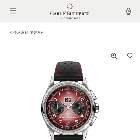
跳
转
到
主
要
内
传承系列 腕表系列
容