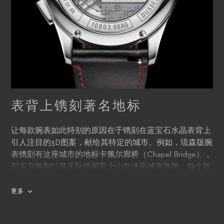
表背上镌刻著名地标
让每款腕表如此特别的原因在于镌刻在蓝宝石水晶表背上
引人注目的3D图案，献给其特定的城市。例如，琉森版腕
表镌刻有这座城市的地标卡佩尔廊桥（Chapel Bridge），
而东京版则以其天际线和富士山向这座城市致敬。每个版
本的特色都在于其独一无二的水晶表背，镌刻有各城市标
志性和高辨识度的名胜古迹。
更多