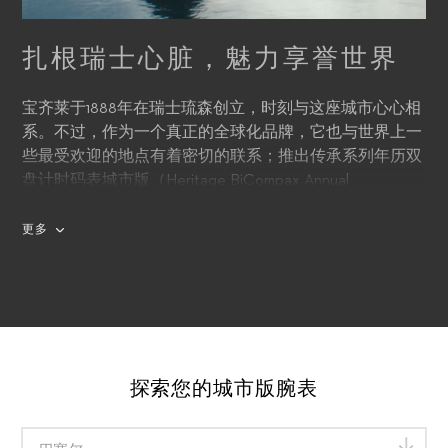
扎根瑞士心脏，魅力享誉世界
宝齐莱于1888年在瑞士琉森创立，时刻与这座城市心心相
系。不过，作为一个真正的全球化品牌，它也与世界上一
些最受欢迎的地点有着密切的联系；推出传承系列年历双
盘计时码表城市版（Heritage BiCompax Annual
Hometown Edition），正是品牌向琉森和它引以为傲的十
六个城市的致敬。
更多
探索您的城市版腕表