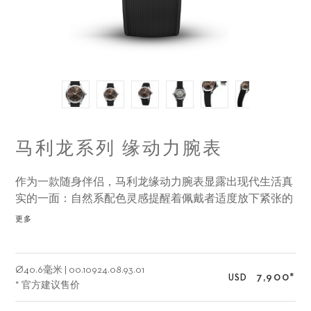
马利龙系列 缘动力腕表
作为一款随身伴侣，马利龙缘动力腕表显露出现代生活真
实的一面：自然系配色灵感提醒着佩戴者适度放下紧张的
工作，自我放松，以更好的状态接受新的挑战。
更多
Ø
40.6毫米
|
00.10924.08.93.01
7,900
*
USD
* 官方建议售价