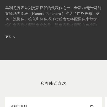
马利龙腕表系列更新换代的代表作之一，全新40毫米马利
龙缘动力腕表（Manero Peripheral）注入了自然亮彩。蓝
色、浅橙色、棕色和绿色环形拉丝表盘搭配黑色小秒盘；
银白色表盘搭配黑色小秒盘，黑色表盘搭配银白色小秒
盘。所有表款均采用精钢表壳，配以混合橡胶表带，彰显
我们在朝轻盈、明艳、多彩和现代风格转变。
更多
您可能还喜欢
马利龙系列