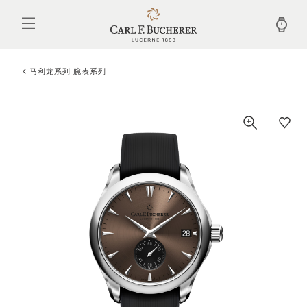
跳
转
到
主
要
内
马利龙系列 腕表系列
容