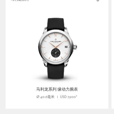
马利龙系列 缘动力腕表
Ø
40.6毫米
USD
7,900
*